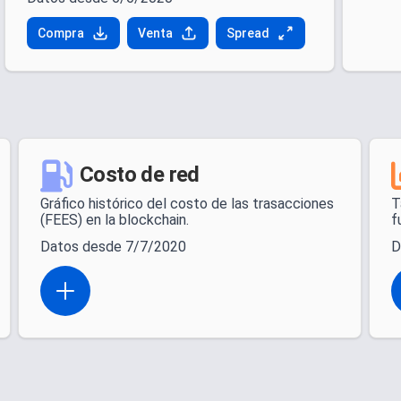
Compra
Venta
Spread
Costo de red
Gráfico histórico del costo de las trasacciones
T
(FEES) en la blockchain.
f
Datos desde 7/7/2020
D
Open actions menu