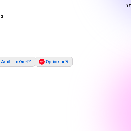
h
o!
Arbitrum One
Optimism