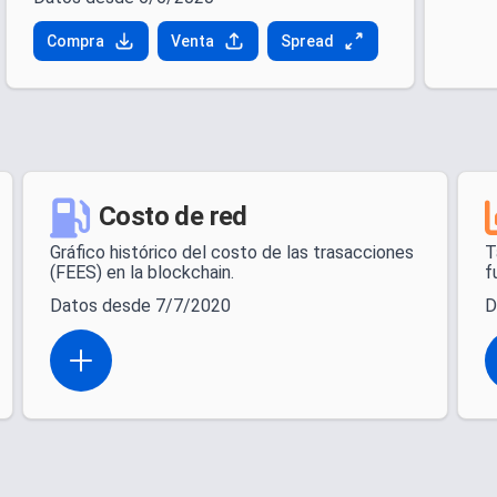
Compra
Venta
Spread
Costo de red
Gráfico histórico del costo de las trasacciones
T
(FEES) en la blockchain.
f
Datos desde 7/7/2020
D
Open actions menu