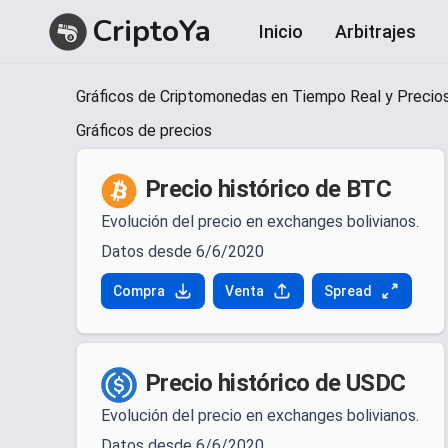
CriptoYa
Inicio
Arbitrajes
Item
Gráficos de Criptomonedas en Tiempo Real y Precios
1
of
Gráficos de precios
1
Precio histórico de BTC
Evolución del precio en exchanges bolivianos.
Datos desde 6/6/2020
Compra
Venta
Spread
Precio histórico de USDC
Evolución del precio en exchanges bolivianos.
Datos desde 6/6/2020