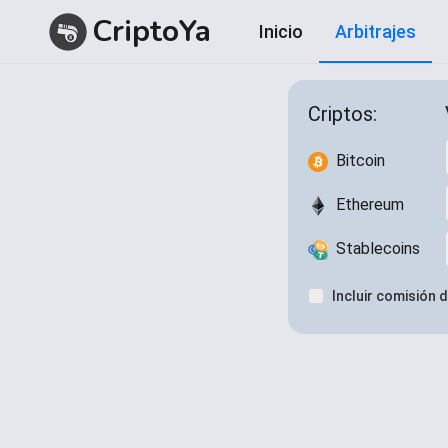
CriptoYa
Inicio
Arbitrajes
Item
1
Criptos:
of
1
Bitcoin
Ethereum
Stablecoins
Incluir comisión d