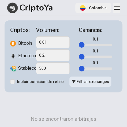
CriptoYa
Colombia
Item
1
Criptos:
Volumen:
Ganancia
:
of
1
0.1
Bitcoin
0.1
Ethereum
0.1
Stablecoins
Incluir comisión de retiro
Filtrar exchanges
No se encontraron arbitrajes