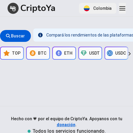
CriptoYa
Colombia
Item
1
Compará los rendimientos de las plataformas 
 Buscar
of
1
TOP
BTC
ETH
USDT
USDC
Hecho con 💗 por el equipo de CriptoYa.
Apoyanos con tu
donación
.
Todos los servicios funcionando.