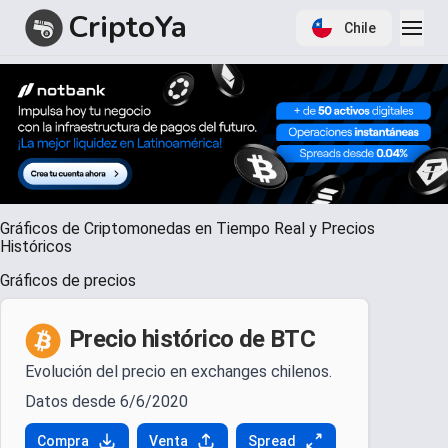
CriptoYa
Chile
Item
Gráficos de Criptomonedas en Tiempo Real y Precios
1
Históricos
of
1
Gráficos de precios
Precio histórico de BTC
Evolución del precio en exchanges chilenos.
Datos desde 6/6/2020
Compra
Venta
Spread