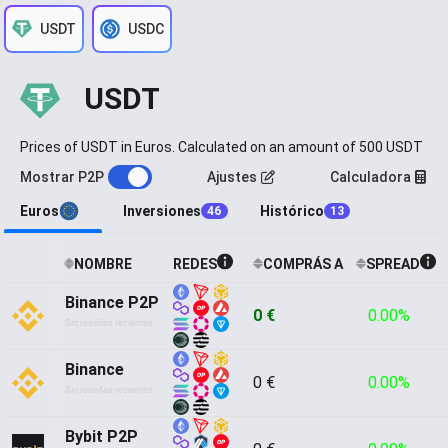
USDT
USDC
USDT
Prices of USDT in Euros. Calculated on an amount of 500 USDT
Mostrar P2P
Ajustes
Calculadora
Euros
Inversiones
Histórico
46
13
NOMBRE
REDES
COMPRÁS A
SPREAD
Binance P2P
0 €
0.00%
Sin reseñas recientes
Binance
0 €
0.00%
Sin reseñas recientes
Bybit P2P