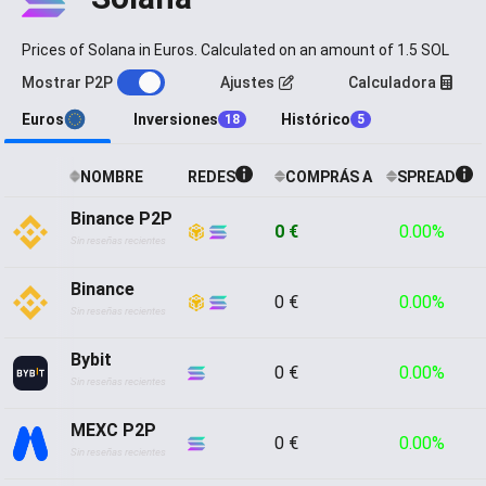
Prices of Solana in Euros. Calculated on an amount of 1.5 SOL
Mostrar P2P
Ajustes
Calculadora
Euros
Inversiones
Histórico
18
5
NOMBRE
REDES
COMPRÁS A
SPREAD
Binance P2P
0 €
0.00%
Sin reseñas recientes
Binance
0 €
0.00%
Sin reseñas recientes
Bybit
0 €
0.00%
Sin reseñas recientes
MEXC P2P
0 €
0.00%
Sin reseñas recientes