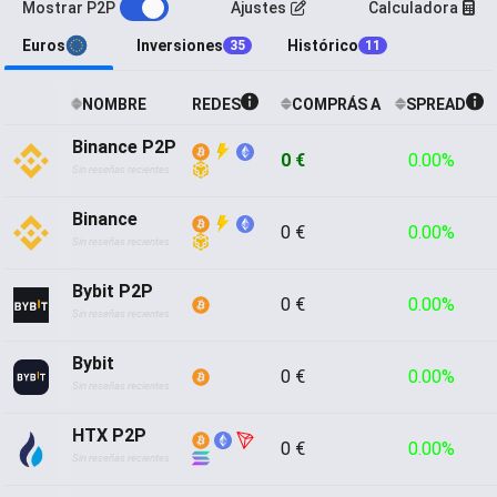
Mostrar P2P
Ajustes
Calculadora
Euros
Inversiones
Histórico
35
11
NOMBRE
REDES
COMPRÁS A
SPREAD
Binance P2P
0 €
0.00%
Sin reseñas recientes
Binance
0 €
0.00%
Sin reseñas recientes
Bybit P2P
0 €
0.00%
Sin reseñas recientes
Bybit
0 €
0.00%
Sin reseñas recientes
HTX P2P
0 €
0.00%
Sin reseñas recientes