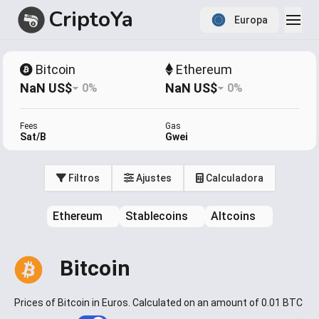
CriptoYa
Europa
Item
1
Bitcoin
Ethereum
of
NaN US$
NaN US$
0%
0%
1
Fees
Gas
Sat/B
Gwei
Filtros
Ajustes
Calculadora
Ethereum
Stablecoins
Altcoins
Bitcoin
Prices of Bitcoin in Euros. Calculated on an amount of 0.01 BTC