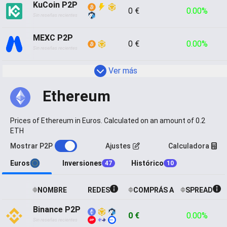
KuCoin P2P
0 €
0.00%
Sin reseñas recientes
MEXC P2P
0 €
0.00%
Sin reseñas recientes
 Ver más
Ethereum
Prices of Ethereum in Euros. Calculated on an amount of 0.2
ETH
Mostrar P2P
Ajustes
Calculadora
Euros
Inversiones
Histórico
47
10
NOMBRE
REDES
COMPRÁS A
SPREAD
Binance P2P
0 €
0.00%
Sin reseñas recientes